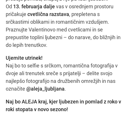
Od
13. februarja dalje
vas v osrednjem prostoru
pričakuje
cvetlična razstava
, prepletena s
srčkastimi oblikami in romantičnim vzdušjem.
Navodila za pot
Praznujte Valentinovo med cvetlicami in se
prepustite toplini ljubezni – do narave, do bližnjih in
do lepih trenutkov.
Ujemite utrinek!
Naj bo to selfie s srčkom, romantična fotografija v
dvoje ali trenutek sreče s prijatelji – delite svojo
najlepšo fotografijo na družbenih omrežjih in nas
označite
@aleja_ljubljana
.
Naj bo ALEJA kraj, kjer ljubezen in pomlad z roko v
roki stopata v novo sezono!