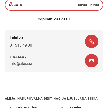
08:00
—
21:00
SOBOTA
sobota
Odpiralni čas ALEJE
Telefon
01 518 49 00
E-NASLOV
info@aleja.si
Navodila za pot
ALEJA, NAKUPOVALNA DESTINACIJA LJUBLJANA ŠIŠKA
Odpiralni čas
Trgovine