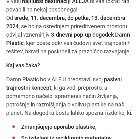
V vaši
najljubši destinaciji ALEJA
bi vas tokrat radi
povabili na nekaj posebnega!
Od
srede, 11. decembra, do petka, 13. decembra
Navodila za pot
2024
, se bo na osrednjem prireditvenem prostoru
odvijal vznemirljiv
3-dnevni pop-up dogodek Damn
Plastic
, kjer boste odkrivali čudovit svet trajnostnih
rešitev, hkrati pa poskrbeli za praznično razvajanje.
Kaj vas čaka?
Damn Plastic bo v ALEJI predstavil svoj
pasivni
trajnostni koncept
, ki ga vodi preprosto, a
pomembno načelo: spremeniti način življenja,
potrošnje in razmišljanja o vplivu plastike na naš
planet. Na dogodku boste lahko spoznali izdelke, ki:
Zmanjšujejo uporabo plastike,
So izdelani iz recikliranih materialov,