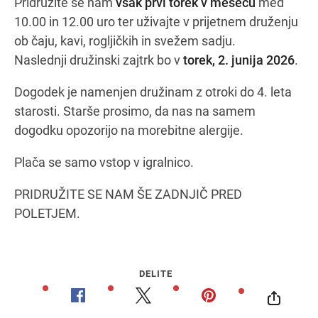
Pridružite se nam
vsak prvi torek v mesecu
med
10.00 in 12.00 uro ter uživajte v prijetnem druženju
ob čaju, kavi, rogljičkih in svežem sadju.
Navodila za pot
Naslednji družinski zajtrk bo v
torek, 2. junija 2026
.
Dogodek je namenjen družinam z otroki do 4. leta
starosti. Starše prosimo, da nas na samem
dogodku opozorijo na morebitne alergije.
Plača se samo vstop v igralnico.
PRIDRUŽITE SE NAM ŠE ZADNJIČ PRED
POLETJEM.
DELITE