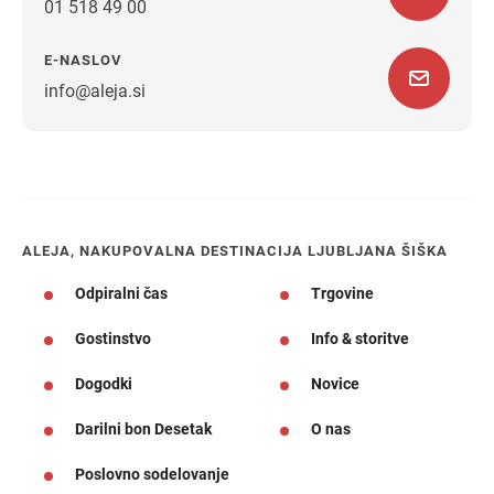
01 518 49 00
E-NASLOV
info@aleja.si
Navodila za pot
ALEJA, NAKUPOVALNA DESTINACIJA LJUBLJANA ŠIŠKA
Odpiralni čas
Trgovine
Gostinstvo
Info & storitve
Dogodki
Novice
Darilni bon Desetak
O nas
Poslovno sodelovanje