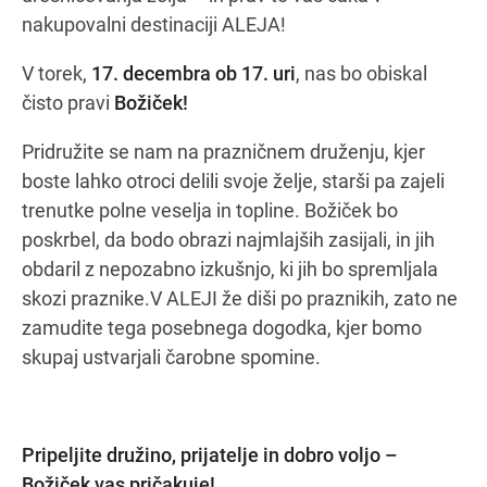
nakupovalni destinaciji ALEJA!
V torek,
17. decembra ob 17. uri
, nas bo obiskal
Navodila za pot
čisto pravi
Božiček!
Pridružite se nam na prazničnem druženju, kjer
boste lahko otroci delili svoje želje, starši pa zajeli
trenutke polne veselja in topline. Božiček bo
poskrbel, da bodo obrazi najmlajših zasijali, in jih
obdaril z nepozabno izkušnjo, ki jih bo spremljala
skozi praznike.V ALEJI že diši po praznikih, zato ne
zamudite tega posebnega dogodka, kjer bomo
skupaj ustvarjali čarobne spomine.
Pripeljite družino, prijatelje in dobro voljo –
Božiček vas pričakuje!