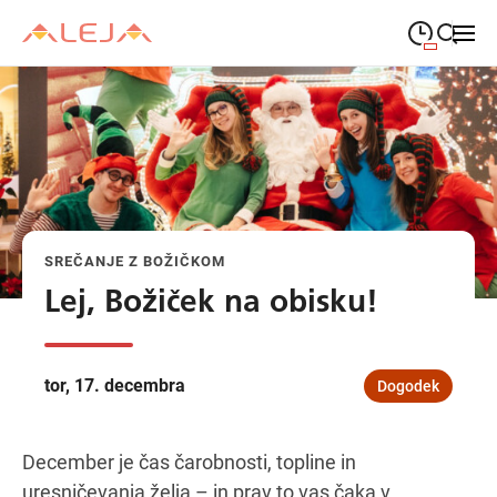
09:00
—
21:00
PONEDELJEK
ponedeljek
Close search
09:00
—
21:00
TOREK
torek
09:00
—
21:00
SREDA
sreda
SREČANJE Z BOŽIČKOM
09:00
—
21:00
ČETRTEK
četrtek
Lej, Božiček na obisku!
09:00
—
21:00
PETEK
petek
08:00
—
21:00
SOBOTA
tor, 17. decembra
Dogodek
sobota
Odpiralni čas ALEJE
December je čas čarobnosti, topline in
uresničevanja želja – in prav to vas čaka v