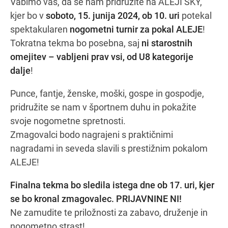
Vabimo vas, da se nam pridružite na ALEJI SKY,
kjer bo v
soboto, 15. junija 2024, ob 10. uri
potekal
spektakularen
nogometni turnir za pokal ALEJE
!
Navodila za pot
Tokratna tekma bo posebna, saj
ni starostnih
omejitev – vabljeni prav vsi, od U8 kategorije
dalje
!
Punce, fantje, ženske, moški, gospe in gospodje,
pridružite se nam v športnem duhu in pokažite
svoje nogometne spretnosti.
Zmagovalci bodo nagrajeni s praktičnimi
nagradami in seveda slavili s prestižnim pokalom
ALEJE!
Finalna tekma bo sledila istega dne ob 17. uri, kjer
se bo kronal zmagovalec.
PRIJAVNINE NI!
Ne zamudite te priložnosti za zabavo, druženje in
nogometno strast!