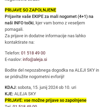
PRIJAVE SO ZAPOLNJENE
Prijavite vaše EKIPE za mali nogomet (4+1) na
naši INFO točki
, kjer vam bomo z veseljem
pomagali.
Za prijave in dodatne informacije nas lahko
kontaktirate na:
Telefon:
01 518 49 00
E-naslov:
info@aleja.si
Bodite del nepozabnega dogodka na ALEJI SKY in
se pridružite nogometni evforiji!
KDAJ:
sobota, 15. junij 2024 ob 10. uri
KJE:
ALEJA SKY
PRIJAVE: vse možne prijave so zapolnjene
Tel.
01 518 49 00