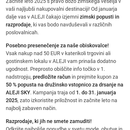
Začnite leto 2025 s pravo dozo zimskega veselja v
vaši najljubši nakupovalni destinaciji! Od januarja
dalje vas v ALEJI čakajo izjemni
zimski popusti in
Navodila za pot
razprodaje
, ki vas bodo navduševali v različnih
poslovalnicah.
Posebno presenečenje za naše obiskovalce!
Vsak nakup nad 50 EUR v katerikoli trgovini ali
gostinskem lokalu v ALEJI vam prinaša dodatno
ugodnost. Preprosto obiščite info točko v 1.
nadstropju,
predložite račun
in prejmite kupon za
50 % popusta na družinsko vstopnico za drsanje na
ALEJI SKY
. Kampanja traja od
1. do 31. januarja
2025
, zato izkoristite priložnost in začnite leto na
najbolj zabaven način.
Razprodaje, ki jih ne smete zamuditi!
Odkrijte najboljše ponudbe v svetu mode, obutve in