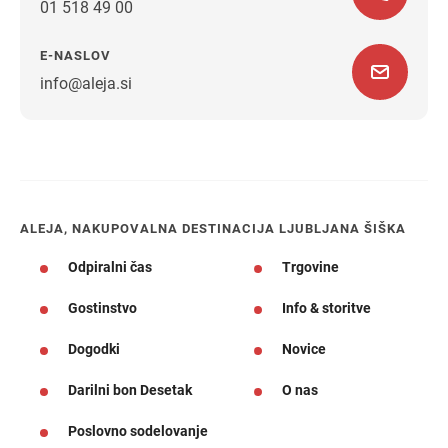
01 518 49 00
E-NASLOV
info@aleja.si
Navodila za pot
ALEJA, NAKUPOVALNA DESTINACIJA LJUBLJANA ŠIŠKA
Odpiralni čas
Trgovine
Gostinstvo
Info & storitve
Dogodki
Novice
Darilni bon Desetak
O nas
Poslovno sodelovanje