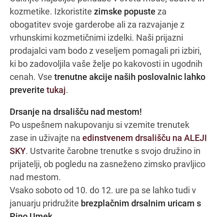
kozmetike. Izkoristite
zimske popuste
za
obogatitev svoje garderobe ali za razvajanje z
vrhunskimi kozmetičnimi izdelki. Naši prijazni
prodajalci vam bodo z veseljem pomagali pri izbiri,
ki bo zadovoljila vaše želje po kakovosti in ugodnih
cenah. Vse
trenutne akcije naših poslovalnic lahko
preverite
tukaj
.
Drsanje na drsališču nad mestom!
Po uspešnem nakupovanju si vzemite trenutek
zase in uživajte na
edinstvenem drsališču na ALEJI
SKY
. Ustvarite čarobne trenutke s svojo družino in
prijatelji, ob pogledu na zasneženo zimsko pravljico
nad mestom.
Vsako soboto od 10. do 12. ure pa se lahko tudi v
januarju pridružite
brezplačnim drsalnim uricam s
Pino Umek
.