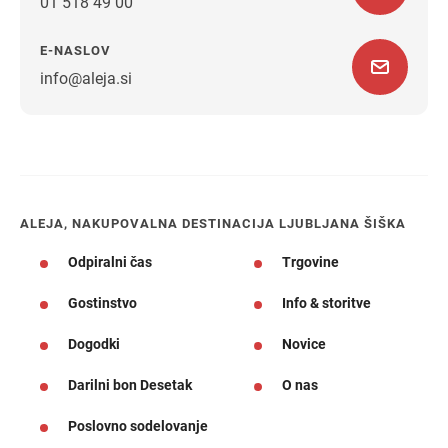
01 518 49 00
E-NASLOV
info@aleja.si
Navodila za pot
ALEJA, NAKUPOVALNA DESTINACIJA LJUBLJANA ŠIŠKA
Odpiralni čas
Trgovine
Gostinstvo
Info & storitve
Dogodki
Novice
Darilni bon Desetak
O nas
Poslovno sodelovanje