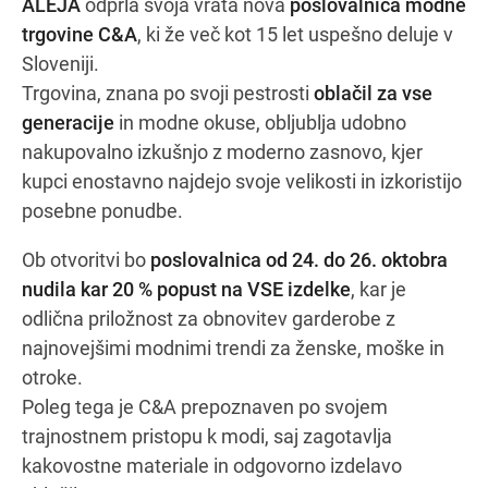
ALEJA
odprla svoja vrata nova
poslovalnica modne
trgovine C&A
, ki že več kot 15 let uspešno deluje v
Sloveniji.
Navodila za pot
Trgovina, znana po svoji pestrosti
oblačil za vse
generacije
in modne okuse, obljublja udobno
nakupovalno izkušnjo z moderno zasnovo, kjer
kupci enostavno najdejo svoje velikosti in izkoristijo
posebne ponudbe.
Ob otvoritvi bo
poslovalnica od 24. do 26. oktobra
nudila kar 20 % popust na VSE izdelke
, kar je
odlična priložnost za obnovitev garderobe z
najnovejšimi modnimi trendi za ženske, moške in
otroke.
Poleg tega je C&A prepoznaven po svojem
trajnostnem pristopu k modi, saj zagotavlja
kakovostne materiale in odgovorno izdelavo