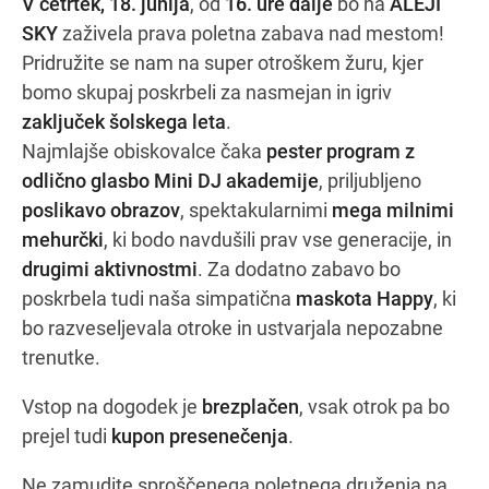
V četrtek, 18. junija
, od
16. ure dalje
bo na
ALEJI
SKY
zaživela prava poletna zabava nad mestom!
Pridružite se nam na super otroškem žuru, kjer
Navodila za pot
bomo skupaj poskrbeli za nasmejan in igriv
zaključek šolskega leta
.
Najmlajše obiskovalce čaka
pester program z
odlično glasbo Mini DJ akademije
, priljubljeno
poslikavo obrazov
, spektakularnimi
mega milnimi
mehurčki
, ki bodo navdušili prav vse generacije, in
drugimi aktivnostmi
. Za dodatno zabavo bo
poskrbela tudi naša simpatična
maskota Happy
, ki
bo razveseljevala otroke in ustvarjala nepozabne
trenutke.
Vstop na dogodek je
brezplačen
, vsak otrok pa bo
prejel tudi
kupon presenečenja
.
Ne zamudite sproščenega poletnega druženja na