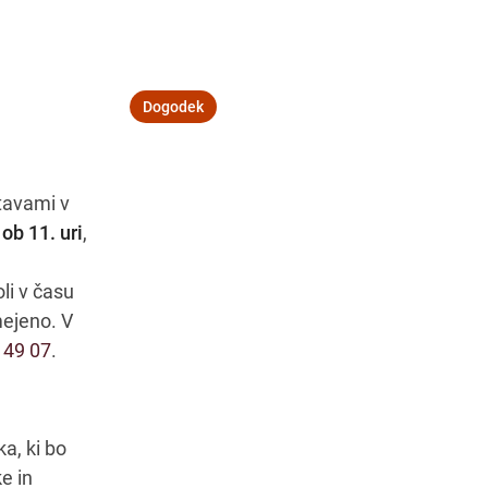
Dogodek
Navodila za pot
stavami v
ob 11. uri
,
li v času
mejeno. V
 49 07
.
a, ki bo
e in