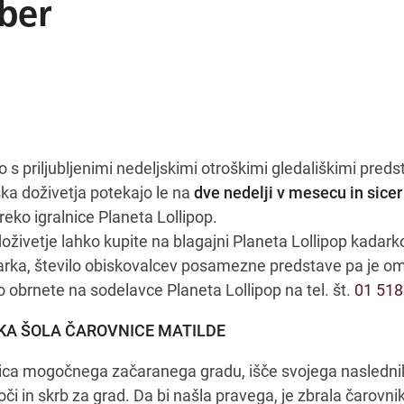
ber
s priljubljenimi nedeljskimi otroškimi gledališkimi pred
ška doživetja potekajo le na
dve nedelji v mesecu in sicer 
eko igralnice Planeta Lollipop.
oživetje lahko kupite na blagajni Planeta Lollipop kadarko
arka, število obiskovalcev posamezne predstave pa je o
 obrnete na sodelavce Planeta Lollipop na tel. št.
01 518
IŠKA ŠOLA ČAROVNICE MATILDE
ica mogočnega začaranega gradu, išče svojega naslednik
i in skrb za grad. Da bi našla pravega, je zbrala čarovnik