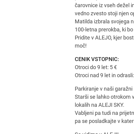
čarovnice iz vseh dežel in
vedno zvesto stoji njen op
Matilda izbrala svojega 
100-letna prerokba, ki bo 
Pridite v ALEJO, kjer bos
moč!
CENIK VSTOPNIC:
Otroci do 9 let: 5 €
Otroci nad 9 let in odrasli:
Parkiranje v naši garažni 
Starši se lahko otrokom v 
lokalih na ALEJI SKY.
Vabljeni pa tudi na prije
pa se posladkajte v kater