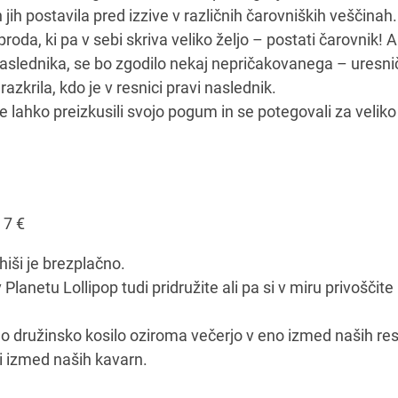
 jih postavila pred izzive v različnih čarovniških veščinah. 
roda, ki pa v sebi skriva veliko željo – postati čarovnik! 
naslednika, se bo zgodilo nekaj nepričakovanega – uresnič
razkrila, kdo je v resnici pravi naslednik.
te lahko preizkusili svojo pogum in se potegovali za velik
 7 €
hiši je brezplačno.
Planetu Lollipop tudi pridružite ali pa si v miru privoščite
tno družinsko kosilo oziroma večerjo v eno izmed naših rest
i izmed naših kavarn.