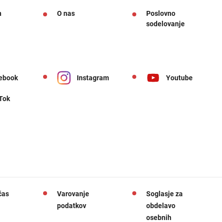
n
O nas
Poslovno
sodelovanje
ebook
Instagram
Youtube
 Tok
čas
Varovanje
Soglasje za
podatkov
obdelavo
osebnih