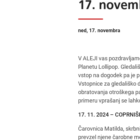
17. novem
ned, 17. novembra
V ALEJI vas pozdravljamo 
Planetu Lollipop. Gledali
vstop na dogodek pa je pr
Vstopnice za gledališko d
obratovanja otroškega p
primeru vprašanj se lahko
17. 11. 2024 – COPRN
Čarovnica Matilda, skrbn
prevzel njene čarobne moč