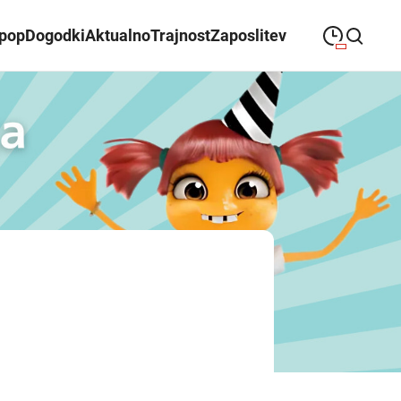
ipop
Dogodki
Aktualno
Trajnost
Zaposlitev
09:00
—
21:00
PONEDELJEK
ponedeljek
Close search
09:00
—
21:00
TOREK
torek
09:00
—
21:00
SREDA
sreda
09:00
—
21:00
ČETRTEK
četrtek
09:00
—
21:00
PETEK
petek
08:00
—
21:00
SOBOTA
sobota
Odpiralni čas ALEJE