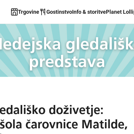
Trgovine
Gostinstvo
Info & storitve
Planet Loll
edališko doživetje:
šola čarovnice Matilde,