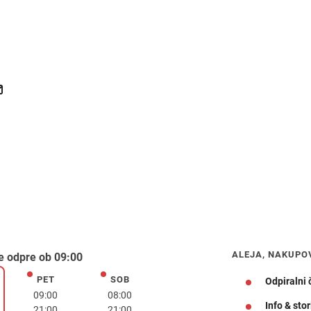
ALEJA, NAKUPO
e odpre ob 09:00
PET
SOB
petek
sobota
Odpiralni 
k
09:00
08:00
Info & stor
21:00
21:00