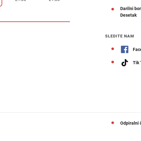
Darilni bo
Desetak
Navodila za pot
SLEDITE NAM
Fac
Tik
Odpiralni 