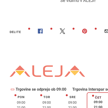
Se vidimo v ALEJI!
DELITE
Trgovine se odprejo ob 09:00
Trgovina Interspar s
PON
TOR
SRE
ponedeljek
torek
sreda
ČET
četrte
09:00
09:00
09:00
09:00
21:00
21:00
21:00
21:00