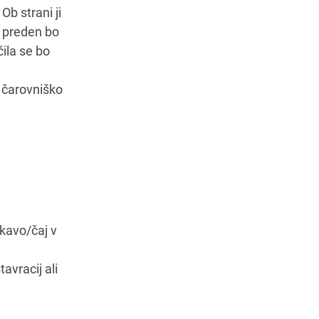
Ob strani ji
A preden bo
ila se bo
o čarovniško
 kavo/čaj v
avracij ali