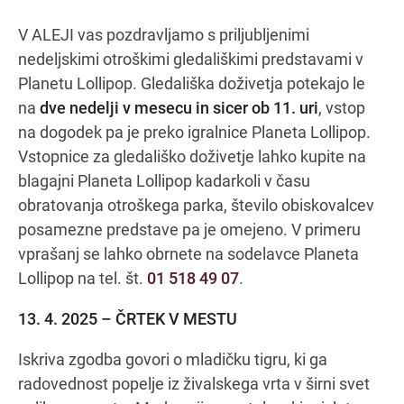
V ALEJI vas pozdravljamo s priljubljenimi
nedeljskimi otroškimi gledališkimi predstavami v
Navodila za pot
Planetu Lollipop. Gledališka doživetja potekajo le
na
dve nedelji v mesecu in sicer ob 11. uri
, vstop
na dogodek pa je preko igralnice Planeta Lollipop.
Vstopnice za gledališko doživetje lahko kupite na
blagajni Planeta Lollipop kadarkoli v času
obratovanja otroškega parka, število obiskovalcev
posamezne predstave pa je omejeno. V primeru
vprašanj se lahko obrnete na sodelavce Planeta
Lollipop na tel. št.
01 518 49 07
.
13. 4. 2025 – ČRTEK V MESTU
Iskriva zgodba govori o mladičku tigru, ki ga
radovednost popelje iz živalskega vrta v širni svet