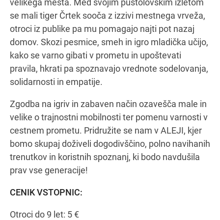
velikega mesta. Med svojim pustolovskim izletom
se mali tiger Črtek sooča z izzivi mestnega vrveža,
otroci iz publike pa mu pomagajo najti pot nazaj
domov. Skozi pesmice, smeh in igro mladička učijo,
kako se varno gibati v prometu in upoštevati
pravila, hkrati pa spoznavajo vrednote sodelovanja,
solidarnosti in empatije.
Zgodba na igriv in zabaven način ozavešča male in
velike o trajnostni mobilnosti ter pomenu varnosti v
cestnem prometu. Pridružite se nam v ALEJI, kjer
bomo skupaj doživeli dogodivščino, polno navihanih
trenutkov in koristnih spoznanj, ki bodo navdušila
prav vse generacije!
CENIK VSTOPNIC:
Otroci do 9 let: 5 €