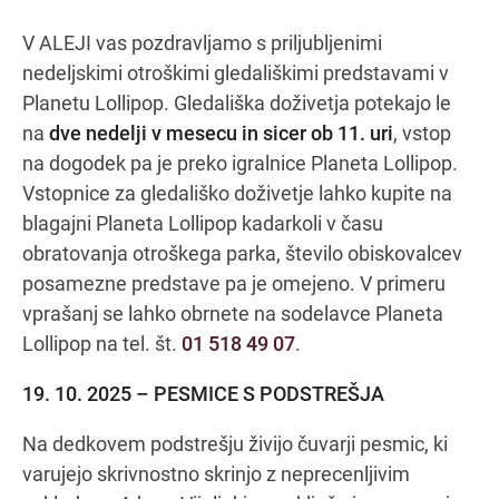
V ALEJI vas pozdravljamo s priljubljenimi
nedeljskimi otroškimi gledališkimi predstavami v
Navodila za pot
Planetu Lollipop. Gledališka doživetja potekajo le
na
dve nedelji v mesecu in sicer ob 11. uri
, vstop
na dogodek pa je preko igralnice Planeta Lollipop.
Vstopnice za gledališko doživetje lahko kupite na
blagajni Planeta Lollipop kadarkoli v času
obratovanja otroškega parka, število obiskovalcev
posamezne predstave pa je omejeno. V primeru
vprašanj se lahko obrnete na sodelavce Planeta
Lollipop na tel. št.
01 518 49 07
.
19. 10. 2025 – PESMICE S PODSTREŠJA
Na dedkovem podstrešju živijo čuvarji pesmic, ki
varujejo skrivnostno skrinjo z neprecenljivim