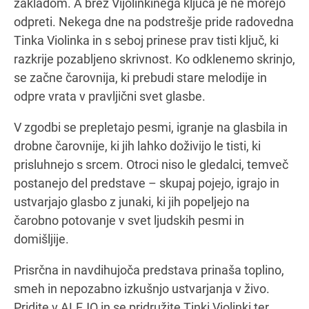
zakladom. A brez Vijolinkinega ključa je ne morejo
odpreti. Nekega dne na podstrešje pride radovedna
Tinka Violinka in s seboj prinese prav tisti ključ, ki
razkrije pozabljeno skrivnost. Ko odklenemo skrinjo,
se začne čarovnija, ki prebudi stare melodije in
odpre vrata v pravljični svet glasbe.
V zgodbi se prepletajo pesmi, igranje na glasbila in
drobne čarovnije, ki jih lahko doživijo le tisti, ki
prisluhnejo s srcem. Otroci niso le gledalci, temveč
postanejo del predstave – skupaj pojejo, igrajo in
ustvarjajo glasbo z junaki, ki jih popeljejo na
čarobno potovanje v svet ljudskih pesmi in
domišljije.
Prisrčna in navdihujoča predstava prinaša toplino,
smeh in nepozabno izkušnjo ustvarjanja v živo.
Pridite v ALEJO in se pridružite Tinki Violinki ter