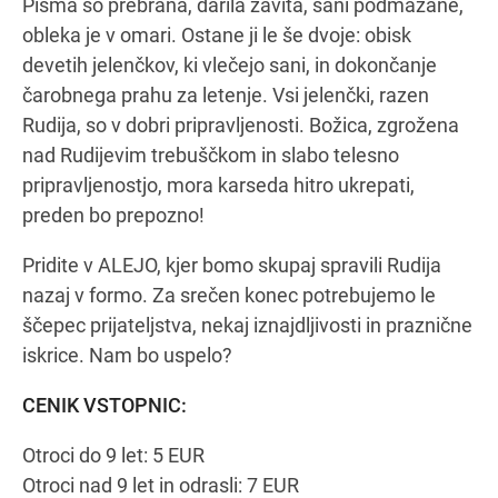
Pisma so prebrana, darila zavita, sani podmazane,
obleka je v omari. Ostane ji le še dvoje: obisk
devetih jelenčkov, ki vlečejo sani, in dokončanje
čarobnega prahu za letenje. Vsi jelenčki, razen
Rudija, so v dobri pripravljenosti. Božica, zgrožena
nad Rudijevim trebuščkom in slabo telesno
pripravljenostjo, mora karseda hitro ukrepati,
preden bo prepozno!
Pridite v ALEJO, kjer bomo skupaj spravili Rudija
nazaj v formo. Za srečen konec potrebujemo le
ščepec prijateljstva, nekaj iznajdljivosti in praznične
iskrice. Nam bo uspelo?
CENIK VSTOPNIC:
Otroci do 9 let: 5 EUR
Otroci nad 9 let in odrasli: 7 EUR