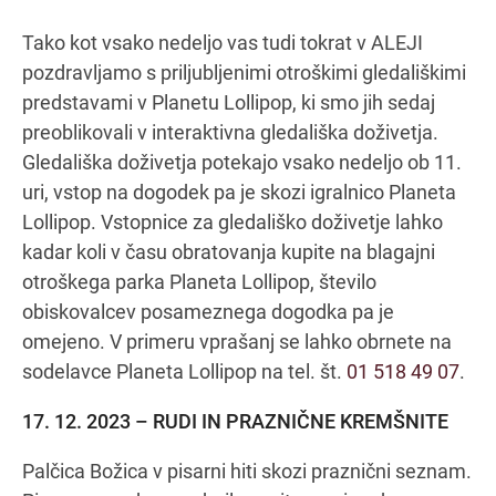
Tako kot vsako nedeljo vas tudi tokrat v ALEJI
pozdravljamo s priljubljenimi otroškimi gledališkimi
Navodila za pot
predstavami v Planetu Lollipop, ki smo jih sedaj
preoblikovali v interaktivna gledališka doživetja.
Gledališka doživetja potekajo vsako nedeljo ob 11.
uri, vstop na dogodek pa je skozi igralnico Planeta
Lollipop. Vstopnice za gledališko doživetje lahko
kadar koli v času obratovanja kupite na blagajni
otroškega parka Planeta Lollipop, število
obiskovalcev posameznega dogodka pa je
omejeno. V primeru vprašanj se lahko obrnete na
sodelavce Planeta Lollipop na tel. št.
01 518 49 07
.
17. 12. 2023 – RUDI IN PRAZNIČNE KREMŠNITE
Palčica Božica v pisarni hiti skozi praznični seznam.