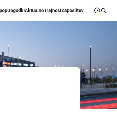
ipop
Dogodki
Aktualno
Trajnost
Zaposlitev
09:00
—
21:00
PONEDELJEK
ponedeljek
Close search
09:00
—
21:00
TOREK
torek
09:00
—
21:00
SREDA
sreda
09:00
—
21:00
ČETRTEK
četrtek
09:00
—
21:00
PETEK
petek
08:00
—
21:00
SOBOTA
sobota
Odpiralni čas ALEJE