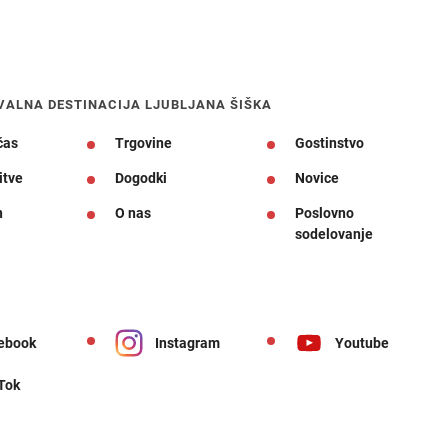
VALNA DESTINACIJA LJUBLJANA ŠIŠKA
čas
Trgovine
Gostinstvo
itve
Dogodki
Novice
n
O nas
Poslovno
sodelovanje
ebook
Instagram
Youtube
 Tok