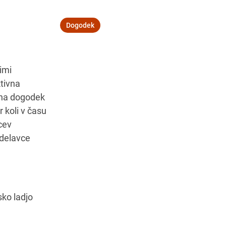
Dogodek
Navodila za pot
imi
ktivna
p na dogodek
r koli v času
cev
delavce
sko ladjo