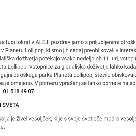
s tudi tokrat v ALEJI pozdravljamo s priljubljenimi otrošk
 Planetu Lollipop, ki smo jih sedaj preoblikovali v intera
dališka doživetja potekajo vsako nedeljo ob 11. uri, vsto
eta Lollipop. Vstopnice za gledališko doživetje lahko kada
gajni otroškega parka Planeta Lollipop, število obiskoval
je omejeno. V primeru vprašanj se lahko obrnete na so
t.
01 518 49 07
.
CI SVETA
lja je živel vesoljček, ki je s svoje svetleče modro vesolj
te.