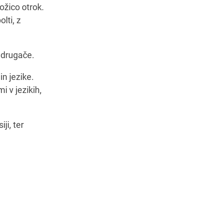
nožico otrok.
lti, z
o drugače.
in jezike.
mi v jezikih,
ji, ter