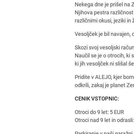
Nekega dne je prišel na Ze
Njihova pestra različnost j
različnimi okusi, jeziki in
Vesoljček je bil navajen, 
Skozi svoj vesoljski račun
Naučil se je o otrocih, ki s
ki jih vesoljček ni slišal še
Pridite v ALEJO, kjer bomo
odkrili, zakaj je planet Z
CENIK VSTOPNIC:
Otroci do 9 let: 5 EUR
Otroci nad 9 let in odrasli
Parkiranje v naši garažni 