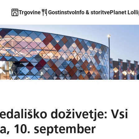
Trgovine
Gostinstvo
Info & storitve
Planet Loll
edališko doživetje: Vsi
ta, 10. september