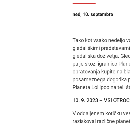
ned, 10. septembra
Tako kot vsako nedeljo va
gledališkimi predstavami v
gledališka doživetja. Gle
pa je skozi igralnico Plan
obratovanja kupite na bla
posameznega dogodka pa 
Planeta Lollipop na tel. š
10. 9. 2023 – VSI OTRO
V oddaljenem kotičku veso
raziskoval različne plane