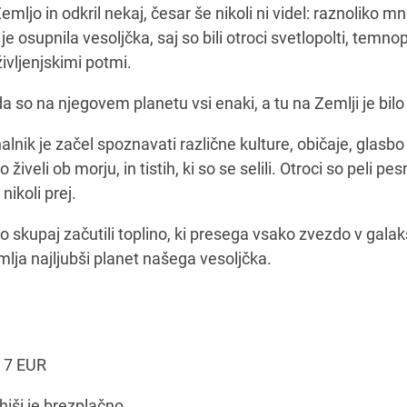
mljo in odkril nekaj, česar še nikoli ni videl: raznoliko m
e osupnila vesoljčka, saj so bili otroci svetlopolti, temnopo
 življenjskimi potmi.
da so na njegovem planetu vsi enaki, a tu na Zemlji je bil
alnik je začel spoznavati različne kulture, običaje, glasbo 
o živeli ob morju, in tistih, ki so se selili. Otroci so peli pes
 nikoli prej.
 skupaj začutili toplino, ki presega vsako zvezdo v galaksi
emlja najljubši planet našega vesoljčka.
: 7 EUR
hiši je brezplačno.