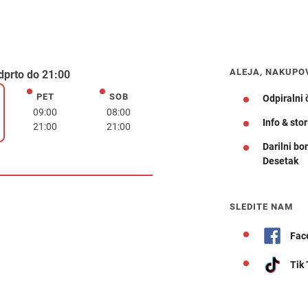
ALEJA, NAKUPO
dprto do 21:00
PET
SOB
petek
sobota
Odpiralni 
k
09:00
08:00
Info & stor
21:00
21:00
Darilni bo
Desetak
Navodila za pot
SLEDITE NAM
Fac
Tik