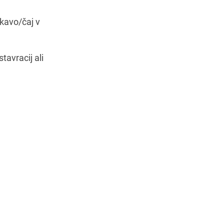
 kavo/čaj v
tavracij ali