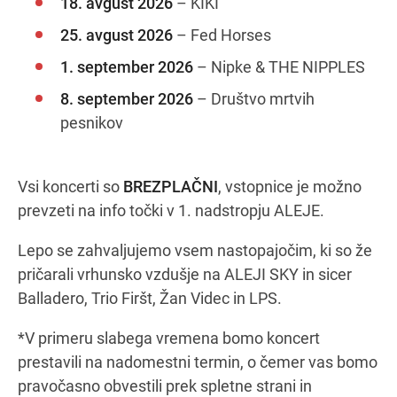
18. avgust 2026
– KIKI
25. avgust 2026
– Fed Horses
1. september 2026
– Nipke & THE NIPPLES
8. september 2026
– Društvo mrtvih
pesnikov
Vsi koncerti so
BREZPLAČNI
, vstopnice je možno
prevzeti na info točki v 1. nadstropju ALEJE.
Lepo se zahvaljujemo vsem nastopajočim, ki so že
pričarali vrhunsko vzdušje na ALEJI SKY in sicer
Balladero, Trio Firšt, Žan Videc in LPS.
*V primeru slabega vremena bomo koncert
prestavili na nadomestni termin, o čemer vas bomo
pravočasno obvestili prek spletne strani in