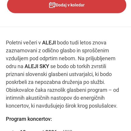
Dodaj v koledar
Navodila za pot
Poletni večeri v
ALEJI
bodo tudi letos znova
zaznamovani z odlično glasbo in sproščenim
vzdušjem pod odprtim nebom. Na priljubljenem
odru na
ALEJI SKY
se bodo ob torkih zvrstili
priznani slovenski glasbeni ustvarjalci, ki bodo
poskrbeli za nepozabna druženja po službi.
Obiskovalce čaka raznolik glasbeni program – od
intimnih akustičnih nastopov do energičnih
koncertov, ki navdušujejo širok krog poslušalcev.
Program koncertov: