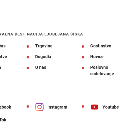
VALNA DESTINACIJA LJUBLJANA ŠIŠKA
čas
Trgovine
Gostinstvo
itve
Dogodki
Novice
n
O nas
Poslovno
sodelovanje
ebook
Instagram
Youtube
 Tok