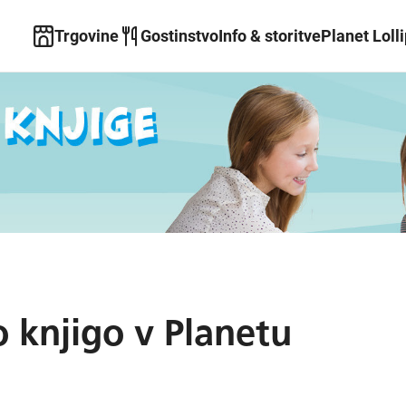
Trgovine
Gostinstvo
Info & storitve
Planet Loll
o knjigo v Planetu