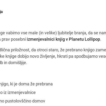
ja
e vabimo vse male (in velike) ljubitelje branja, da se n
na prav posebni
izmenjevalnici knjig v Planetu Lollipop
.
dlična priložnost, da otroci staro, že prebrano knjigo zame
e knjige dobijo novo življenje, hkrati pa spodbujamo ves
 in domišljije.
njigo, ki je doma že prebrana
go iz izmenjevalnice
lno pustolovščino domov