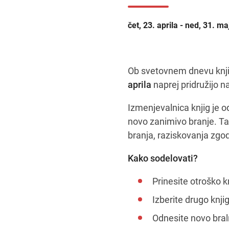
čet, 23. aprila - ned, 31. ma
Ob svetovnem dnevu knjig
aprila
naprej pridružijo 
Izmenjevalnica knjig je o
novo zanimivo branje. Tak
branja, raziskovanja zgodb
Kako sodelovati?
Prinesite otroško k
Izberite drugo knji
Odnesite novo bra