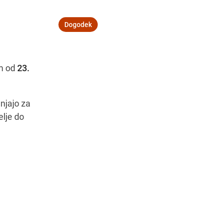
Dogodek
Navodila za pot
am od
23.
njajo za
elje do