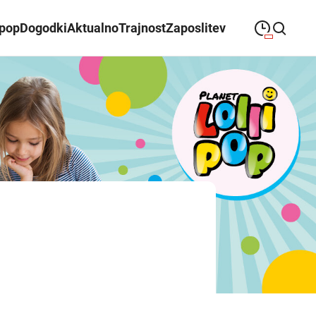
ipop
Dogodki
Aktualno
Trajnost
Zaposlitev
09:00
—
21:00
PONEDELJEK
ponedeljek
Close search
09:00
—
21:00
TOREK
torek
09:00
—
21:00
SREDA
sreda
09:00
—
21:00
ČETRTEK
četrtek
09:00
—
21:00
PETEK
petek
08:00
—
21:00
SOBOTA
sobota
Odpiralni čas ALEJE