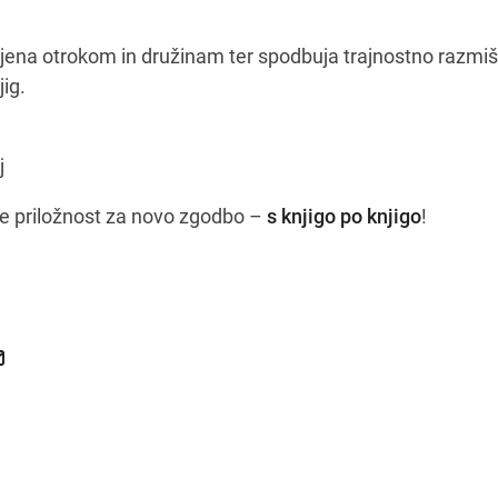
ena otrokom in družinam ter spodbuja trajnostno razmišl
jig.
j
ge priložnost za novo zgodbo –
s knjigo po knjigo
!