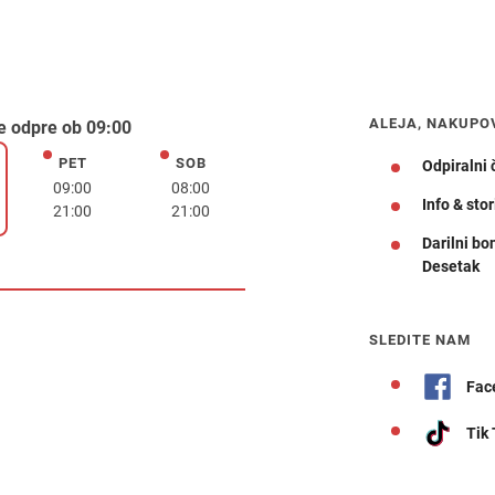
ALEJA, NAKUPO
e odpre ob 09:00
PET
SOB
petek
sobota
Odpiralni 
k
09:00
08:00
Info & stor
21:00
21:00
Darilni bo
Desetak
Navodila za pot
SLEDITE NAM
Fac
Tik