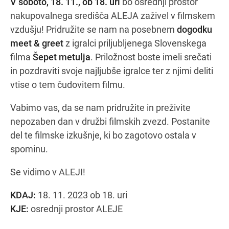
V soboto, 18. 11., ob 18. uri
bo osrednji prostor
nakupovalnega središča ALEJA zaživel v filmskem
vzdušju! Pridružite se nam na posebnem
dogodku
Navodila za pot
meet & greet
z igralci priljubljenega Slovenskega
filma
Šepet metulja
. Priložnost boste imeli srečati
in pozdraviti svoje najljubše igralce ter z njimi deliti
vtise o tem čudovitem filmu.
Vabimo vas, da se nam pridružite in preživite
nepozaben dan v družbi filmskih zvezd. Postanite
del te filmske izkušnje, ki bo zagotovo ostala v
spominu.
Se vidimo v ALEJI!
KDAJ:
18. 11. 2023 ob 18. uri
KJE:
osrednji prostor ALEJE