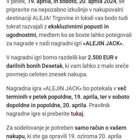
V petek,
19. aprila, in soboto, 20. aprila 2024
, se
pripravite na nepozabno izkušnjo v nakupovalni
destinaciji ALEJA! Trgovine in lokali vas bodo tudi
Navodila za pot
tokrat razvajali z
ekskluzivnimi popusti in
ugodnostmi
, medtem ko se boste lahko potegovali
za nagrade v naši nagradni igri
»ALEJIN JACK«
.
V nagradni igri bomo razdelili kar
2.500 EUR v
darilnih bonih Desetak
, ki vam lahko z malo sreče
povrnejo celoten znesek nakupa.
Nagradna igra »ALEJIN JACK« bo potekala v
več
terminih v petek popoldne, 19. aprila, ter v soboto
dopoldne in popoldne, 20. aprila
. Pravilnik
nagradne igre si preberite
tukaj
.
Za sodelovanje je potreben
samo račun o vašem
nakupu
, ki ste ga opravili 19. oziroma 20. aprila