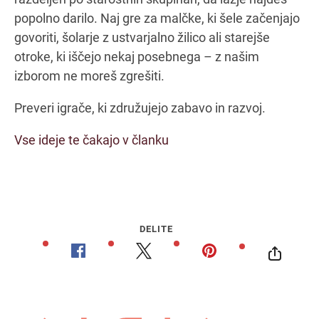
popolno darilo. Naj gre za malčke, ki šele začenjajo
govoriti, šolarje z ustvarjalno žilico ali starejše
Navodila za pot
otroke, ki iščejo nekaj posebnega – z našim
izborom ne moreš zgrešiti.
Preveri igrače, ki združujejo zabavo in razvoj.
Vse ideje te čakajo v članku
DELITE