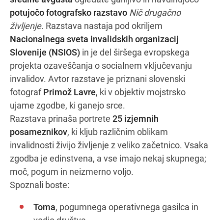
potujočo fotografsko razstavo
Nič drugačno
življenje
. Razstava nastaja pod okriljem
Nacionalnega sveta invalidskih organizacij
Navodila za pot
Slovenije (NSIOS)
in je del širšega evropskega
projekta ozaveščanja o socialnem vključevanju
invalidov. Avtor razstave je priznani slovenski
fotograf
Primož Lavre
, ki v objektiv mojstrsko
ujame zgodbe, ki ganejo srce.
Razstava prinaša portrete
25 izjemnih
posameznikov
, ki kljub različnim oblikam
invalidnosti živijo življenje z veliko začetnico. Vsaka
zgodba je edinstvena, a vse imajo nekaj skupnega;
moč, pogum in neizmerno voljo.
Spoznali boste:
Toma
, pogumnega operativnega gasilca in