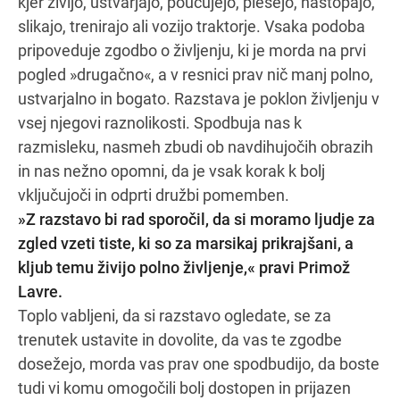
kjer živijo, ustvarjajo, poučujejo, plešejo, nastopajo,
slikajo, trenirajo ali vozijo traktorje. Vsaka podoba
pripoveduje zgodbo o življenju, ki je morda na prvi
pogled »drugačno«, a v resnici prav nič manj polno,
ustvarjalno in bogato. Razstava je poklon življenju v
vsej njegovi raznolikosti. Spodbuja nas k
razmisleku, nasmeh zbudi ob navdihujočih obrazih
in nas nežno opomni, da je vsak korak k bolj
vključujoči in odprti družbi pomemben.
»Z razstavo bi rad sporočil, da si moramo ljudje za
zgled vzeti tiste, ki so za marsikaj prikrajšani, a
kljub temu živijo polno življenje,« pravi Primož
Lavre.
Toplo vabljeni, da si razstavo ogledate, se za
trenutek ustavite in dovolite, da vas te zgodbe
dosežejo, morda vas prav one spodbudijo, da boste
tudi vi komu omogočili bolj dostopen in prijazen