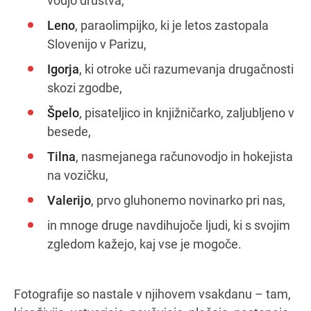
vodjo društva,
Leno
, paraolimpijko, ki je letos zastopala
Slovenijo v Parizu,
Igorja
, ki otroke uči razumevanja drugačnosti
skozi zgodbe,
Špelo
, pisateljico in knjižničarko, zaljubljeno v
besede,
Tilna
, nasmejanega računovodjo in hokejista
na vozičku,
Valerijo
, prvo gluhonemo novinarko pri nas,
in mnoge druge navdihujoče ljudi, ki s svojim
zgledom kažejo, kaj vse je mogoče.
Fotografije so nastale v njihovem vsakdanu – tam,