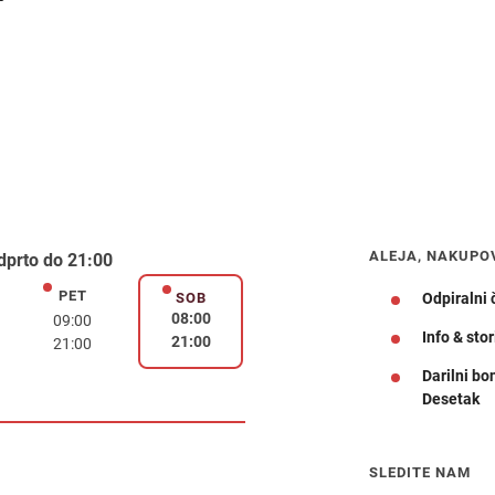
ALEJA, NAKUPO
dprto do 21:00
PET
k
petek
SOB
Odpiralni 
sobota
08:00
09:00
Info & stor
21:00
21:00
Darilni bo
Desetak
Navodila za pot
SLEDITE NAM