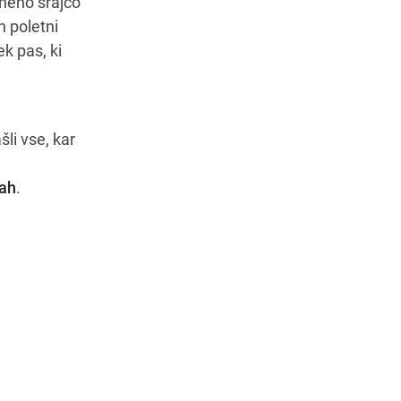
aneno srajco
n poletni
ek pas, ki
li vse, kar
nah
.