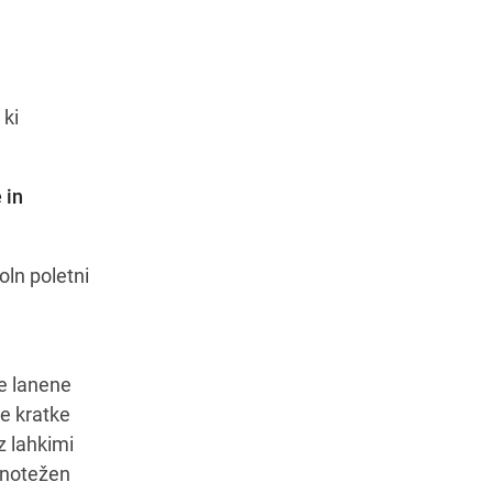
 ki
Navodila za pot
 in
oln poletni
ne lanene
ne kratke
z lahkimi
vnotežen