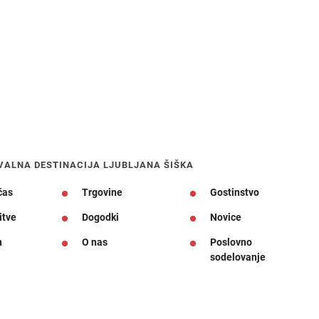
VALNA DESTINACIJA LJUBLJANA ŠIŠKA
čas
Trgovine
Gostinstvo
itve
Dogodki
Novice
n
O nas
Poslovno
sodelovanje