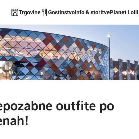
Trgovine
Gostinstvo
Info & storitve
Planet Loll
epozabne outfite po
enah!