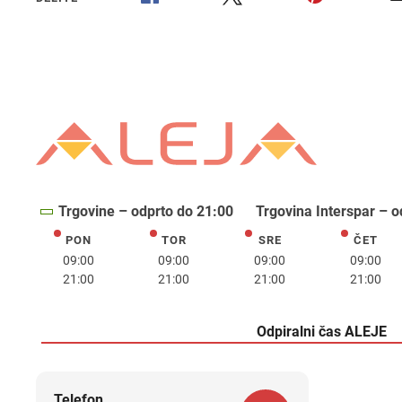
Trgovine – odprto do 21:00
Trgovina Interspar – o
PON
TOR
SRE
ČET
ponedeljek
torek
sreda
četrte
09:00
09:00
09:00
09:00
21:00
21:00
21:00
21:00
Odpiralni čas ALEJE
Telefon