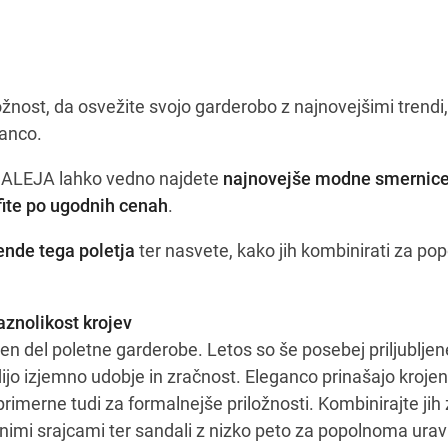
iložnost, da osvežite svojo garderobo z najnovejšimi trendi,
ganco.
i ALEJA lahko vedno najdete
najnovejše modne smernice
fite po ugodnih cenah
.
ende tega poletja
ter nasvete, kako jih kombinirati za pop
nolikost krojev
en del poletne garderobe. Letos so še posebej priljublje
dijo izjemno udobje in zračnost. Eleganco prinašajo kroje
rimerne tudi za formalnejše priložnosti. Kombinirajte jih 
tnimi srajcami ter sandali z nizko peto za popolnoma ura