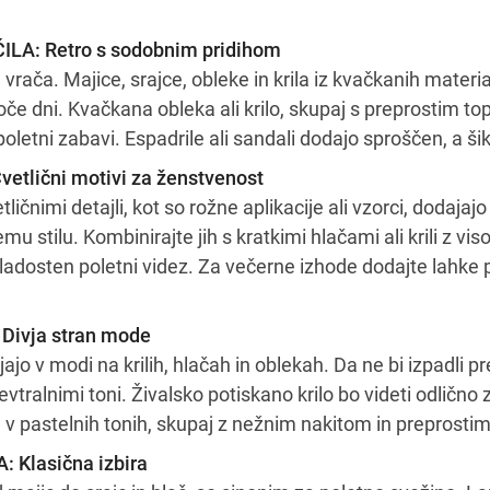
A: Retro s sodobnim pridihom
ača. Majice, srajce, obleke in krila iz kvačkanih materi
roče dni. Kvačkana obleka ali krilo, skupaj s preprostim t
poletni zabavi. Espadrile ali sandali dodajo sproščen, a šik
etlični motivi za ženstvenost
tličnimi detajli, kot so rožne aplikacije ali vzorci, dodaja
u stilu. Kombinirajte jih s kratkimi hlačami ali krili z v
adosten poletni videz. Za večerne izhode dodajte lahke p
Divja stran mode
jajo v modi na krilih, hlačah in oblekah. Da ne bi izpadli pr
evtralnimi toni. Živalsko potiskano krilo bo videti odlično 
 pastelnih tonih, skupaj z nežnim nakitom in preprostimi
 Klasična izbira