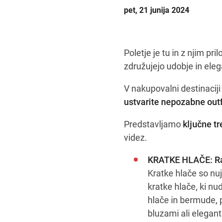
pet, 21 junija 2024
Poletje je tu in z njim pr
združujejo udobje in ele
V nakupovalni destinacij
ustvarite nepozabne out
Predstavljamo
ključne tr
videz.
KRATKE HLAČE: Raz
Kratke hlače so nuj
kratke hlače, ki nu
hlače in bermude, p
bluzami ali elegan