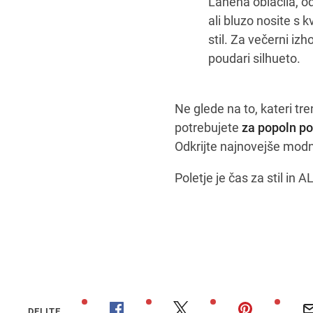
Lanena oblačila, od
ali bluzo nosite s k
stil. Za večerni iz
poudari silhueto.
Ne glede na to, kateri tr
potrebujete
za popoln po
Odkrijte najnovejše modn
Poletje je čas za stil in
Lej, pol
DELITE