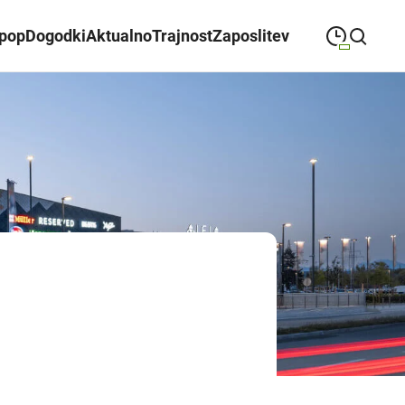
ipop
Dogodki
Aktualno
Trajnost
Zaposlitev
09:00
—
21:00
PONEDELJEK
ponedeljek
Close search
09:00
—
21:00
TOREK
torek
09:00
—
21:00
SREDA
sreda
09:00
—
21:00
ČETRTEK
četrtek
09:00
—
21:00
PETEK
petek
08:00
—
21:00
SOBOTA
sobota
Odpiralni čas ALEJE