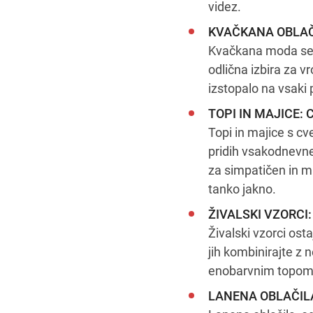
videz.
KVAČKANA OBLAČIL
Kvačkana moda se vr
odlična izbira za v
izstopalo na vsaki 
TOPI IN MAJICE: Cv
Topi in majice s cve
pridih vsakodnevnem
za simpatičen in ml
tanko jakno.
ŽIVALSKI VZORCI: 
Živalski vzorci osta
jih kombinirajte z n
enobarvnim topom v
LANENA OBLAČILA: