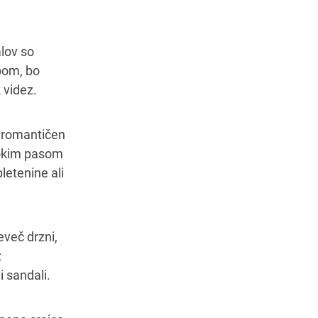
alov so
opom, bo
 videz.
jo romantičen
isokim pasom
letenine ali
eveč drzni,
z
 sandali.