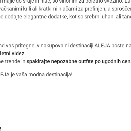
 majic do srajc in hlač, so sinonim za poletno svežino. L
vačkanimi krili ali kratkimi hlačami za prefinjen, a sprošče
hod dodajte elegantne dodatke, kot so srebrni uhani ali tan
end vas pritegne, v nakupovalni destinaciji ALEJA boste naš
letni videz
.
e trende in
spakirajte nepozabne outfite po ugodnih ce
 ALEJA je vaša modna destinacija!
etje je tu!