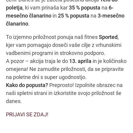
poletja
, ki vam prinaša kar
35 % popusta
na
6-
mesečno članarino
in
25 % popusta
na
3-mesečno
članarino
.
Navodila za pot
To izjemno priložnost ponuja naš fitnes
Sported
,
kjer vam pomagajo doseči vaše cilje z vrhunskimi
vadbenimi programi in strokovno podporo.
A pozor – akcija traja le do
13. aprila
in je količinsko
omejena! Ne zamudite priložnosti, da se pripravite
na poletne dni s super ugodnostjo.
Kako do popusta?
Preprosto! Izpolnite obrazec na
naši spletni strani in izkoristite svojo priložnost še
danes.
PRIJAVI SE ZDAJ!