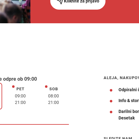
Kliknite za prijavo
ALEJA, NAKUPO
e odpre ob 09:00
PET
SOB
petek
sobota
Odpiralni 
k
09:00
08:00
Info & stor
21:00
21:00
Darilni bo
Desetak
Navodila za pot
SLEDITE NAM