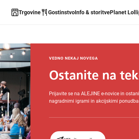
Trgovine
Gostinstvo
Info & storitve
Planet Loll
VEDNO NEKAJ NOVEGA
Ostanite na te
Prijavite se na ALEJINE e-novice in osta
nagradnimi igrami in akcijskimi ponudbam