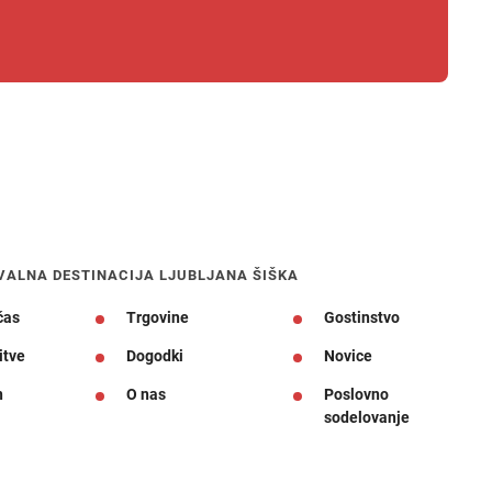
Navodila za pot
VALNA DESTINACIJA LJUBLJANA ŠIŠKA
čas
Trgovine
Gostinstvo
itve
Dogodki
Novice
n
O nas
Poslovno
sodelovanje