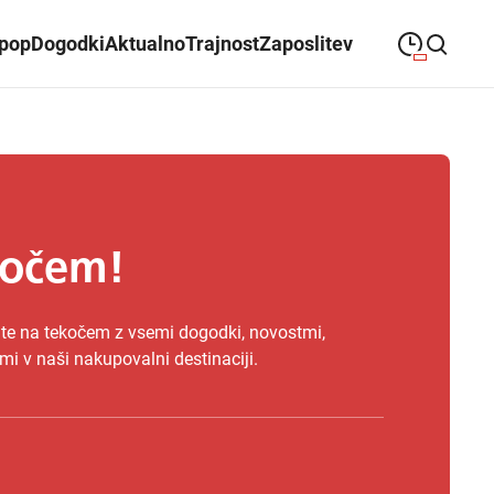
ipop
Dogodki
Aktualno
Trajnost
Zaposlitev
09:00
—
21:00
PONEDELJEK
ponedeljek
Close search
09:00
—
21:00
TOREK
torek
09:00
—
21:00
SREDA
kočem!
sreda
09:00
—
21:00
ČETRTEK
četrtek
nite na tekočem z vsemi dogodki, novostmi,
i v naši nakupovalni destinaciji.
09:00
—
21:00
PETEK
petek
08:00
—
21:00
SOBOTA
sobota
Odpiralni čas ALEJE