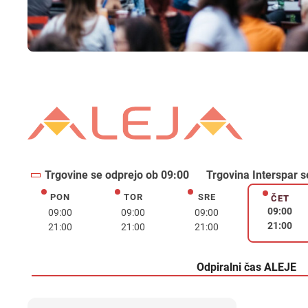
Trgovine se odprejo ob 09:00
Trgovina Interspar s
PON
TOR
SRE
ponedeljek
torek
sreda
ČET
četrte
09:00
09:00
09:00
09:00
21:00
21:00
21:00
21:00
Odpiralni čas ALEJE