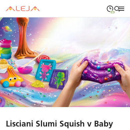
09:00
—
21:00
PONEDELJEK
ponedeljek
Close search
09:00
—
21:00
TOREK
torek
09:00
—
21:00
SREDA
sreda
09:00
—
21:00
ČETRTEK
četrtek
09:00
—
21:00
PETEK
petek
08:00
—
21:00
SOBOTA
sobota
Odpiralni čas ALEJE
Lisciani Slumi Squish v Baby