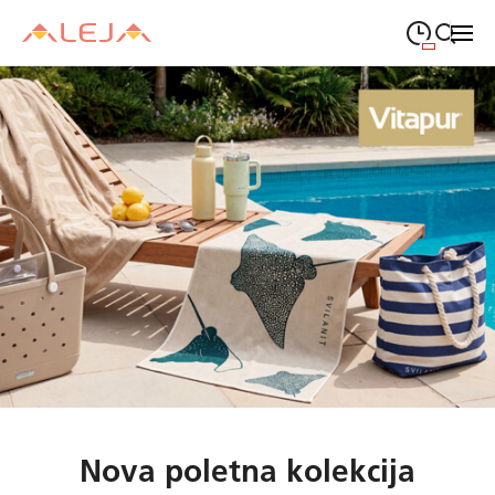
09:00
—
21:00
PONEDELJEK
ponedeljek
Close search
09:00
—
21:00
TOREK
torek
09:00
—
21:00
SREDA
sreda
09:00
—
21:00
ČETRTEK
četrtek
09:00
—
21:00
PETEK
petek
08:00
—
21:00
SOBOTA
sobota
Odpiralni čas ALEJE
Nova poletna kolekcija