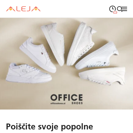
09:00
—
21:00
PONEDELJEK
ponedeljek
Close search
09:00
—
21:00
TOREK
torek
09:00
—
21:00
SREDA
sreda
09:00
—
21:00
ČETRTEK
četrtek
09:00
—
21:00
PETEK
petek
08:00
—
21:00
SOBOTA
sobota
Odpiralni čas ALEJE
Poiščite svoje popolne