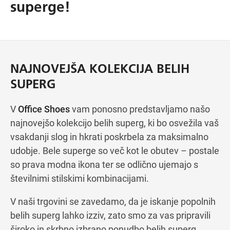
superge!
Navodila za pot
NAJNOVEJŠA KOLEKCIJA BELIH
SUPERG
V
Office Shoes
vam ponosno predstavljamo našo
najnovejšo kolekcijo belih superg, ki bo osvežila vaš
vsakdanji slog in hkrati poskrbela za maksimalno
udobje. Bele superge so več kot le obutev – postale
so prava modna ikona ter se odlično ujemajo s
številnimi stilskimi kombinacijami.
V naši trgovini se zavedamo, da je iskanje popolnih
belih superg lahko izziv, zato smo za vas pripravili
široko in skrbno izbrano ponudbo belih superg