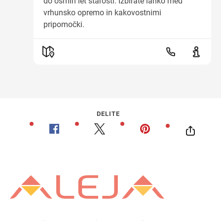
do osmih let starosti. Izbirate lahko med
vrhunsko opremo in kakovostnimi
pripomočki.
DELITE