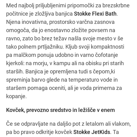
Med najbolj priljubljenimi pripomočki za brezskrbne
počitnice je zložljiva banjica
Stokke Flexi Bath
.
Njena inovativna, prostorsko varčna zasnova
omogoča, da jo enostavno zložite povsem na
ravno, zato bo brez težav našla svoje mesto v še
tako polnem prtljažniku. Kljub svoji kompaktnosti
pa malčkom ponuja udobno in varno čofotanje
kjerkoli: na morju, v kampu ali na obisku pri starih
starših. Banjica je opremljena tudi s čepom,ki
spreminja barvo glede na temperaturo vode in
staršem pomaga oceniti, ali je voda primerna za
kopanje.
Kovček, prevozno sredstvo in ležišče v enem
Če se odpravljate na daljšo pot z letalom ali vlakom,
pa bo pravo odkritje kovček
Stokke JetKids
. Ta