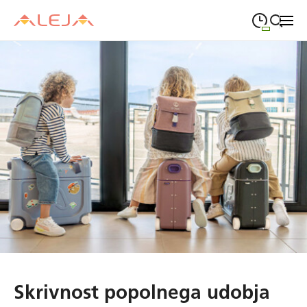
09:00
—
21:00
PONEDELJEK
ponedeljek
Close search
09:00
—
21:00
TOREK
torek
09:00
—
21:00
SREDA
sreda
09:00
—
21:00
ČETRTEK
četrtek
09:00
—
21:00
PETEK
petek
08:00
—
21:00
SOBOTA
sobota
Odpiralni čas ALEJE
Skrivnost popolnega udobja