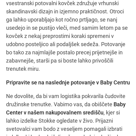
vsestranski potovalni kovček združuje vrhunski
skandinavski dizajn in izjemno praktičnost. Otroci
ga lahko uporabljajo kot ročno prtljago, se nanj
usedejo in se pustijo vleči, med samim letom pa se
kovček z nekaj preprostimi koraki spremeni v
udobno posteljico ali podaljšek sedeža. Potovanje
bo tako za najmlajše postalo precej prijetnejše in
zabavnejše, starši pa si boste lahko privoščili
trenutek miru.
Pripravite se na naslednje potovanje v Baby Centru
Ne dovolite, da bi vam logistika pokvarila čudovite
družinske trenutke. Vabimo vas, da obiščete
Baby
Center v našem nakupovalnem središču
, kjer si
lahko izdelke Stokke ogledate v živo. Prijazni
svetovalci vam bodo z veseljem pomagali izbrati