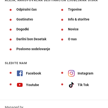
ALEJA, NAKUPOVALNA DESTINACIJA LJUBLJANA ŠIŠKA
Odpiralni čas
Trgovine
Gostinstvo
Info & storitve
Dogodki
Novice
Darilni bon Desetak
O nas
Poslovno sodelovanje
SLEDITE NAM
Facebook
Instagram
Youtube
Tik Tok
Managed by