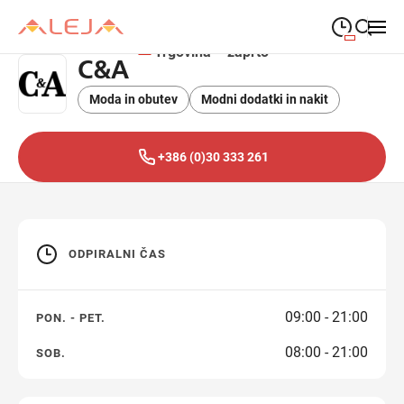
Trgovina – zaprto
C&A
09:00
—
21:00
PONEDELJEK
ponedeljek
Moda in obutev
Modni dodatki in nakit
Close search
09:00
—
21:00
TOREK
torek
+386 (0)30 333 261
09:00
—
21:00
SREDA
sreda
09:00
—
21:00
ČETRTEK
četrtek
ODPIRALNI ČAS
09:00
—
21:00
PETEK
petek
08:00
—
21:00
SOBOTA
sobota
09:00 - 21:00
PON. - PET.
08:00 - 21:00
SOB.
Odpiralni čas ALEJE