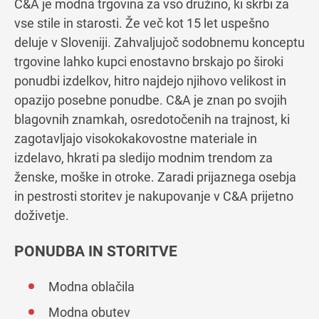
C&A je modna trgovina za vso družino, ki skrbi za
vse stile in starosti. Že več kot 15 let uspešno
deluje v Sloveniji. Zahvaljujoč sodobnemu konceptu
trgovine lahko kupci enostavno brskajo po široki
ponudbi izdelkov, hitro najdejo njihovo velikost in
opazijo posebne ponudbe. C&A je znan po svojih
blagovnih znamkah, osredotočenih na trajnost, ki
zagotavljajo visokokakovostne materiale in
izdelavo, hkrati pa sledijo modnim trendom za
ženske, moške in otroke. Zaradi prijaznega osebja
in pestrosti storitev je nakupovanje v C&A prijetno
doživetje.
PONUDBA IN STORITVE
Modna oblačila
Modna obutev