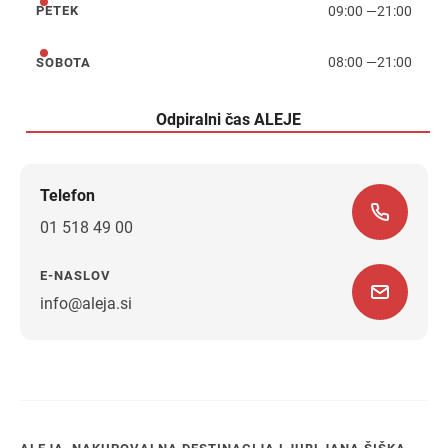
09:00
—
21:00
PETEK
petek
08:00
—
21:00
SOBOTA
sobota
Odpiralni čas ALEJE
Telefon
01 518 49 00
E-NASLOV
info@aleja.si
Navodila za pot