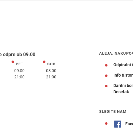
ALEJA, NAKUPO
e odpre ob 09:00
PET
SOB
k
petek
sobota
Odpiralni 
09:00
08:00
Info & stor
21:00
21:00
Darilni bo
Desetak
Navodila za pot
SLEDITE NAM
Fac