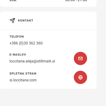
SOB.
KONTAKT
Navodila za pot
TELEFON
+386 (0)30 362 360
E-NASLOV
loccitane.aleja@stillmark.si
SPLETNA STRAN
si.loccitane.com