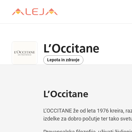
L’Occitane
Lepota in zdravje
L’Occitane
L’OCCITANE že od leta 1976 kreira, razv
izdelke za dobro počutje ter tako sve
Provansalska filozofija, uživati življe