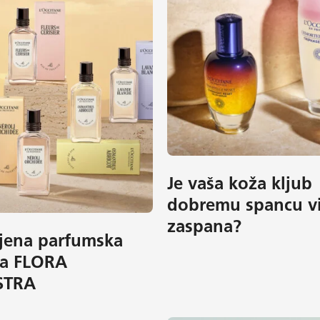
Je vaša koža kljub
dobremu spancu vi
zaspana?
jena parfumska
ja FLORA
STRA