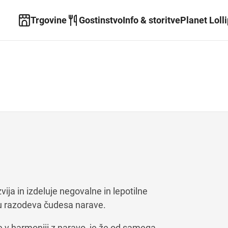
Trgovine
Gostinstvo
Info & storitve
Planet Loll
ija in izdeluje negovalne in lepotilne
tu razodeva čudesa narave.
nje v harmoniji z naravo, je že od samega