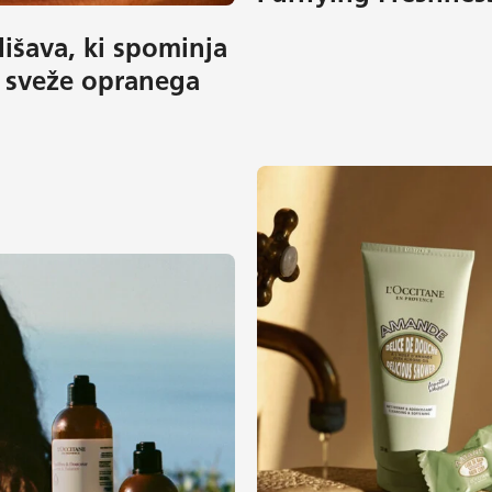
išava, ki spominja
 sveže opranega