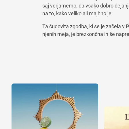
saj verjamemo, da vsako dobro dejan
na to, kako veliko ali majhno je.
Ta čudovita zgodba, ki se je začela v P
njenih meja, je brezkončna in še napre