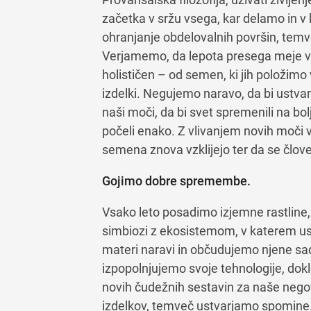
začetka v sržu vsega, kar delamo in v
ohranjanje obdelovalnih površin, tem
Verjamemo, da lepota presega meje v
holističen – od semen, ki jih položimo
izdelki. Negujemo naravo, da bi ustvari
naši moči, da bi svet spremenili na bol
počeli enako. Z vlivanjem novih moč
semena znova vzklijejo ter da se člov
Gojimo dobre spremembe.
Vsako leto posadimo izjemne rastline, n
simbiozi z ekosistemom, v katerem u
materi naravi in občudujemo njene sa
izpopolnjujemo svoje tehnologije, dokl
novih čudežnih sestavin za naše nego
izdelkov, temveč ustvarjamo spomine.