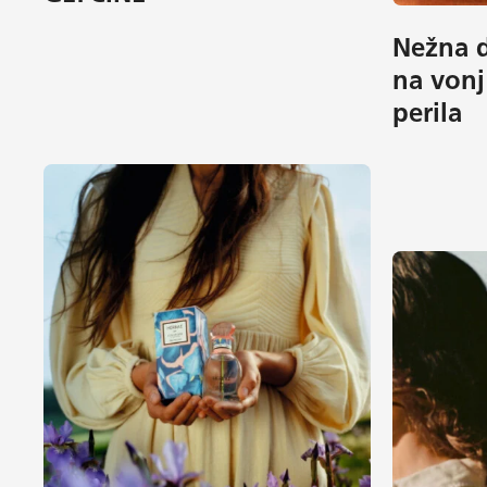
Nežna d
na vonj
perila