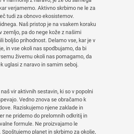
 kar verjamemo. Aktivno skrbimo ne le za
več tudi za obnovo ekosistemov.
idnega. Naš pristop je na vsakem koraku
 v zemljo, pa do nege kože z našimi
li boljšo prihodnost. Delamo vse, kar je v
je, in vse okoli nas spodbujamo, da bi
i vsemu živemu okoli nas pomagamo, da
ek uglasi z naravo in samim seboj.
aš vir aktivnih sestavin, ki so v popolni
spevajo. Vedno znova se obračamo k
dove. Raziskujemo njene zaklade in
er ne pridemo do prelomnih odkritij in
valne formule. Ne proizvajamo le
 Spoštujemo planet in skrbimo za okolje,