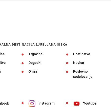
VALNA DESTINACIJA LJUBLJANA ŠIŠKA
čas
Trgovine
Gostinstvo
itve
Dogodki
Novice
n
O nas
Poslovno
sodelovanje
ebook
Instagram
Youtube