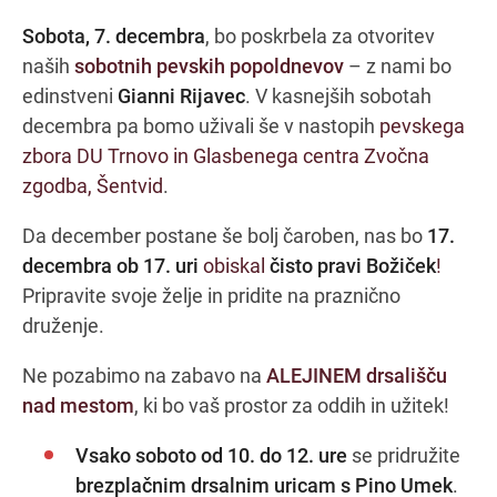
Sobota, 7. decembra
, bo poskrbela za otvoritev
naših
sobotnih pevskih popoldnevov
– z nami bo
edinstveni
Gianni Rijavec
. V kasnejših sobotah
decembra pa bomo uživali še v nastopih
pevskega
zbora DU Trnovo in Glasbenega centra Zvočna
zgodba, Šentvid
.
Da december postane še bolj čaroben, nas bo
17.
decembra ob 17. uri
obiskal
čisto pravi Božiček
!
Pripravite svoje želje in pridite na praznično
druženje.
Ne pozabimo na zabavo na
ALEJINEM drsališču
nad mestom
, ki bo vaš prostor za oddih in užitek!
Vsako soboto od 10. do 12. ure
se pridružite
brezplačnim drsalnim uricam s Pino Umek
.