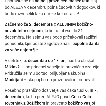
Pripravite se na
najbolj prazničen mesec leta
, saj
bo ALEJA v decembru polna čudovitih dogodkov, ki
bodo razveselili tako otroke kot odrasle!
Navodila za pot
Začnemo že 2. decembra
z
ALEJINIM božično-
novoletnim sejmom
, ki bo trajal vse do 31.
decembra. Na sejmu vas bodo pričakovali različni
ponudniki, kjer boste zagotovo našli
popolna darila
za vaše najdražje
.
V četrtek,
5. decembra ob 17. uri
, nas bo obiskal
Miklavž
, ki bo prinesel veselje in praznično vzdušje.
Pridružila se mu bo tudi priljubljena skupina
Modrijani
– skupaj bomo praznovali in prepevali.
Posebno praznično doživetje vas čaka tudi
6. in 7.
decembra
, ko bo pred ALEJO prišel
Coca-Cola
tovornjak z Božičkom
in pravcato
božično vasjo
!